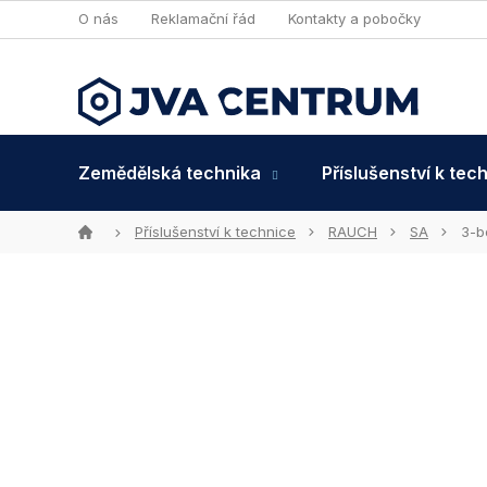
Přejít
O nás
Reklamační řád
Kontakty a pobočky
na
obsah
Zemědělská technika
Příslušenství k tec
Domů
Příslušenství k technice
RAUCH
SA
3-b