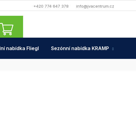
+420 774 647 378
info@jvacentrum.cz
NÁKUPNÍ
KOŠÍK
ní nabídka Fliegl
Sezónní nabídka KRAMP
Tra