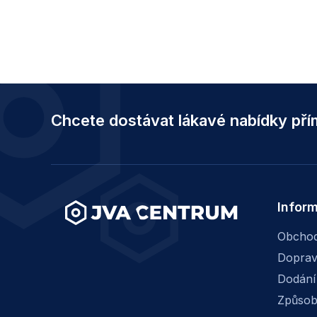
Z
á
Chcete dostávat lákavé nabídky př
p
a
t
í
Infor
Obchod
Dopra
Dodání
Způsob