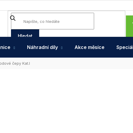
Hledat
hnice
Náhradní díly
Akce měsíce
Speciál
odové čepy Kat.I