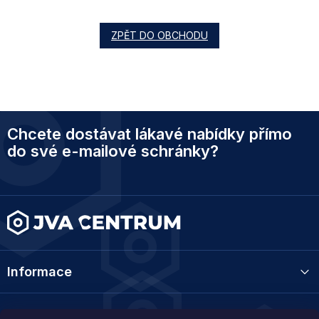
ZPĚT DO OBCHODU
Z
Chcete dostávat lákavé nabídky přímo
á
p
do své e-mailové schránky?
a
t
í
Informace
Kategorie