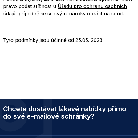
právo podat stížnost u
Úřadu pro ochranu osobních
údajů
, případně se se svými nároky obrátit na soud.
Tyto podmínky jsou účinné od 25.05. 2023
Z
Chcete dostávat lákavé nabídky přímo
á
p
do své e-mailové schránky?
a
t
í