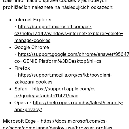
Další informace o správě cookies v jednotlivých
prohlížečích naleznete na následujících odkazech:
Internet Explorer
-
https://support.microsoft.com/cs-
cz/help/17442/windows-internet-explorer-delete-
manage-cookies
Google Chrome
-
https://support.google.com/chrome/answer/9564
co=GENIE.Platform%3DDesktop&hl=cs
Firefox
-
https://support.mozilla.org/cs/kb/povoleni-
zakazani-cookies
Safari -
https://support.apple.com/cs-
cz/guide/safari/sfri11471/mac
Opera -
https://help.opera.com/cs/latest/security-
and-privacy/
Microsoft Edge -
https://docs.microsoft.com/cs-
cz/sccm/compliance/deploy-use/browser-profiles