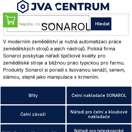
Přejít
na
obsah
NÁKUPNÍ
SONAROL
Hledat
KOŠÍK
V moderním zemědělství je nutná automatizaci práce
zemědělských strojů a jejich nástrojů. Polská firma
Sonarol poskytuje nářadí špičkové kvality pro
zemědělské stroje a běžnou práci typickou pro farmu.
Produkty Sonarol si poradí s lisovanou senáží, senem,
slámou, stejně jako manipulace s krmením.
Břity
Čelní nakladače SONAROL
Nářadí pro čelní a kloubové
Čelní závaží
nakladače
Nářadí pro teleskopické