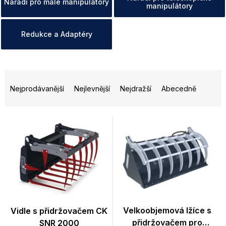
Nářadí pro malé manipulátory
manipulátory
Redukce a Adaptéry
Ř
a
Nejprodávanější
Nejlevnější
Nejdražší
Abecedně
z
e
n
V
í
ý
p
p
r
i
o
s
d
p
u
r
k
o
t
d
Velkoobjemová lžíce s
Vidle s přidržovačem CK
ů
u
přidržovačem pro
SNR 2000