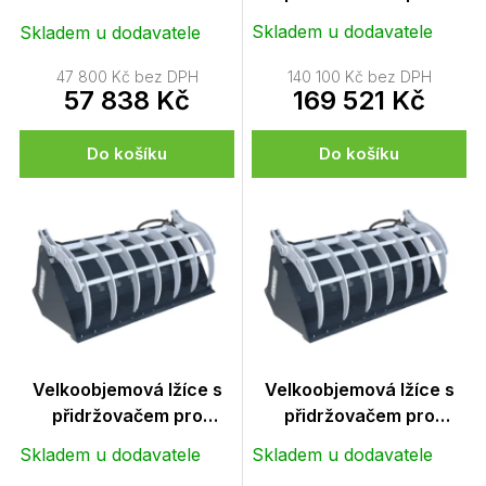
k
manipulátory LKO SNR
Skladem u dodavatele
Skladem u dodavatele
t
2600
ů
47 800 Kč bez DPH
140 100 Kč bez DPH
57 838 Kč
169 521 Kč
Do košíku
Do košíku
Velkoobjemová lžíce s
Velkoobjemová lžíce s
přidržovačem pro
přidržovačem pro
manipulátory LKO SNR
manipulátory LKO SNR
Skladem u dodavatele
Skladem u dodavatele
2400
2200