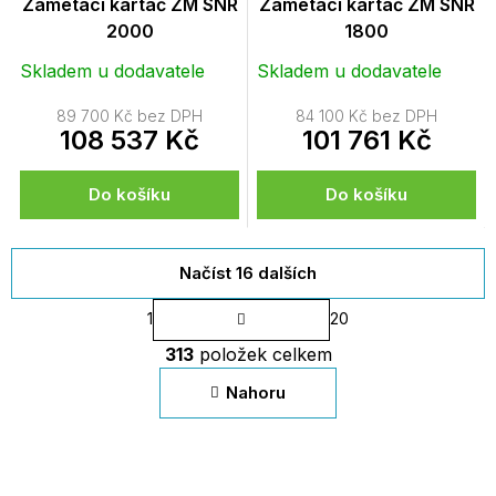
Zametací kartáč ZM SNR
Zametací kartáč ZM SNR
2000
1800
Skladem u dodavatele
Skladem u dodavatele
89 700 Kč bez DPH
84 100 Kč bez DPH
108 537 Kč
101 761 Kč
Do košíku
Do košíku
Načíst 16 dalších
S
1
20
t
O
r
313
položek celkem
v
á
n
l
Nahoru
k
á
o
d
v
a
á
c
n
í
í