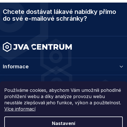
p
Z
r
Chcete dostávat lákavé nabídky přímo
á
v
p
do své e-mailové schránky?
k
a
y
t
v
ý
í
p
i
s
u
Informace
Kategorie
Používáme cookies, abychom Vám umožnili pohodlné
prohlížení webu a díky analýze provozu webu
Kontakt
neustále zlepšovali jeho funkce, výkon a použitelnost.
Více informací
Nastavení