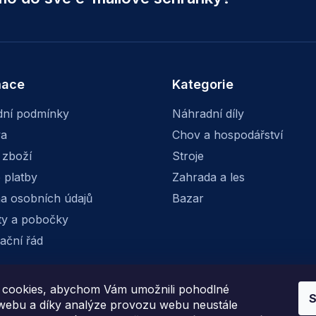
mace
Kategorie
ní podmínky
Náhradní díly
va
Chov a hospodářství
 zboží
Stroje
 platby
Zahrada a les
a osobních údajů
Bazar
ty a pobočky
ační řád
cookies, abychom Vám umožnili pohodlné
S
Facebook
Instagram
 webu a díky analýze provozu webu neustále