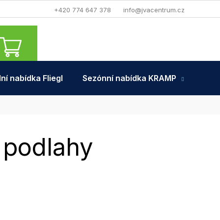
+420 774 647 378
info@jvacentrum.cz
NÁKUPNÍ
KOŠÍK
ní nabídka Fliegl
Sezónní nabídka KRAMP
Tra
 podlahy