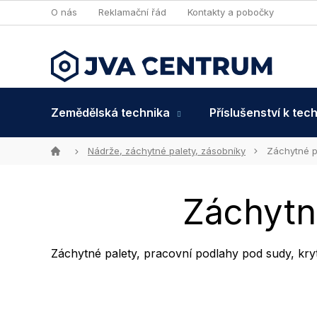
Přejít
O nás
Reklamační řád
Kontakty a pobočky
na
obsah
Zemědělská technika
Příslušenství k tec
Domů
Nádrže, záchytné palety, zásobníky
Záchytné p
Záchytn
Záchytné palety, pracovní podlahy pod sudy, kr