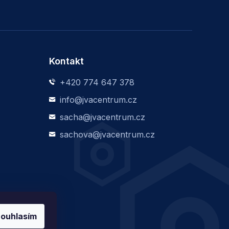
Kontakt
+420 774 647 378
info@jvacentrum.cz
sacha@jvacentrum.cz
sachova@jvacentrum.cz
ouhlasím