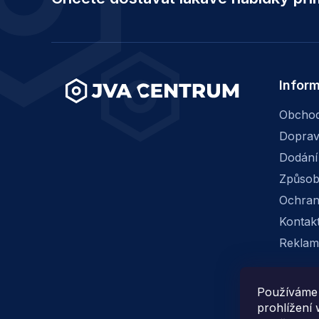
a
t
í
Infor
Obchod
Dopra
Dodání
Způsob
Ochran
Kontak
Reklam
Používáme 
prohlížení