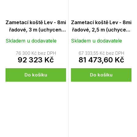
Zametací koště Lev - 8mi
Zametací koště Lev - 8mi
řadové, 3 m (uchycení
řadové, 2,5 m (uchycení
Euronorm a
Euronorm a
Skladem u dodavatele
Skladem u dodavatele
vysokozdvižné vozíky)
vysokozdvižné vozíky)
76 300 Kč bez DPH
67 333,55 Kč bez DPH
92 323 Kč
81 473,60 Kč
Do košíku
Do košíku