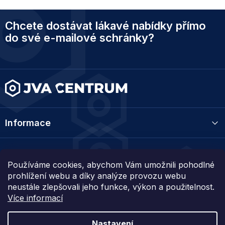
í
í
p
Z
r
Chcete dostávat lákavé nabídky přímo
á
v
p
do své e-mailové schránky?
k
a
y
t
v
ý
í
p
i
s
u
Informace
Kategorie
Používáme cookies, abychom Vám umožnili pohodlné
prohlížení webu a díky analýze provozu webu
Kontakt
neustále zlepšovali jeho funkce, výkon a použitelnost.
Více informací
Nastavení