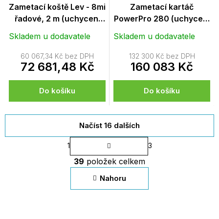
Zametací koště Lev - 8mi
Zametací kartáč
řadové, 2 m (uchycení
PowerPro 280 (uchycení
Euronorm a
pro teleskopické
Skladem u dodavatele
Skladem u dodavatele
vysokozdvižné vozíky)
manipulátory)
60 067,34 Kč bez DPH
132 300 Kč bez DPH
72 681,48 Kč
160 083 Kč
Do košíku
Do košíku
Načíst 16 dalších
S
1
3
t
O
r
39
položek celkem
v
á
n
l
Nahoru
k
á
o
d
v
a
á
c
n