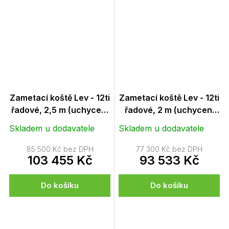
Zametací koště Lev - 12ti
Zametací koště Lev - 12ti
řadové, 2,5 m (uchycení
řadové, 2 m (uchycení
Euronorm a
Euronorm a
Skladem u dodavatele
Skladem u dodavatele
vysokozdvižné vozíky)
vysokozdvižné vozíky)
85 500 Kč bez DPH
77 300 Kč bez DPH
103 455 Kč
93 533 Kč
Do košíku
Do košíku