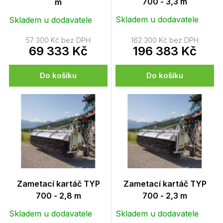
u
700 - 3,3 m
m
k
Skladem u dodavatele
Skladem u dodavatele
t
ů
57 300 Kč bez DPH
162 300 Kč bez DPH
69 333 Kč
196 383 Kč
Do košíku
Do košíku
Zametací kartáč TYP
Zametací kartáč TYP
700 - 2,8 m
700 - 2,3 m
Skladem u dodavatele
Skladem u dodavatele