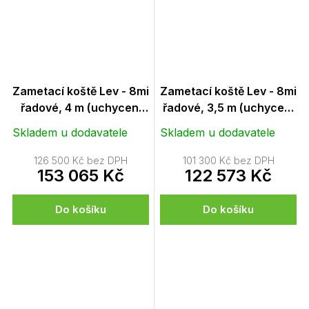
Zametací koště Lev - 8mi
Zametací koště Lev - 8mi
řadové, 4 m (uchycení
řadové, 3,5 m (uchycení
Euronorm a
Euronorm a
Skladem u dodavatele
Skladem u dodavatele
vysokozdvižné vozíky)
vysokozdvižné vozíky)
126 500 Kč bez DPH
101 300 Kč bez DPH
153 065 Kč
122 573 Kč
Do košíku
Do košíku