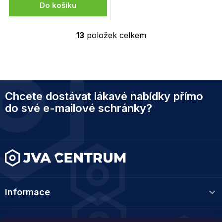
Do košíku
13
položek celkem
O
v
l
á
d
Z
a
Chcete dostávat lákavé nabídky přímo
á
c
í
p
do své e-mailové schránky?
p
a
r
t
v
í
k
y
v
ý
p
i
Informace
s
u
Kategorie