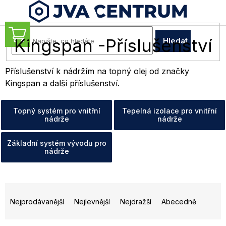
Přejít
na
obsah
NÁKUPNÍ
Kingspan -Příslušenství
Hledat
KOŠÍK
Příslušenství k nádržím na topný olej od značky
Kingspan a další příslušenství.
Topný systém pro vnitřní
Tepelná izolace pro vnitřní
nádrže
nádrže
Základní systém vývodu pro
nádrže
Ř
a
Nejprodávanější
Nejlevnější
Nejdražší
Abecedně
z
e