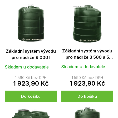
n
V
í
ý
p
p
r
i
o
s
d
p
u
r
k
o
t
d
Základní systém vývodu
Základní systém vývodu
ů
u
pro nádrže 3 500 a 5
pro nádrže 9 000 l
k
000 l
Skladem u dodavatele
Skladem u dodavatele
t
ů
1 590 Kč bez DPH
1 590 Kč bez DPH
1 923,90 Kč
1 923,90 Kč
Do košíku
Do košíku