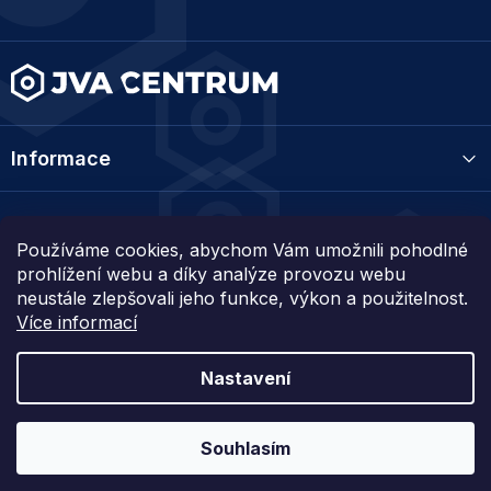
t
í
Informace
Kategorie
Používáme cookies, abychom Vám umožnili pohodlné
prohlížení webu a díky analýze provozu webu
Kontakt
neustále zlepšovali jeho funkce, výkon a použitelnost.
Více informací
Nastavení
Vytvořil Shoptet
Souhlasím
Copyright 2026
JVA centrum
. Všechna práva vyhrazena.