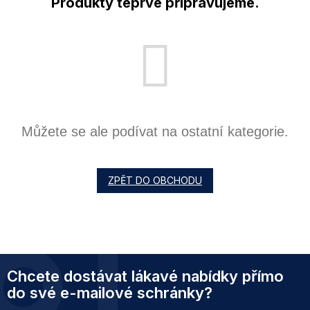
Produkty teprve připravujeme.
Můžete se ale podívat na ostatní kategorie.
ZPĚT DO OBCHODU
Z
Chcete dostávat lákavé nabídky přímo
á
p
do své e-mailové schránky?
a