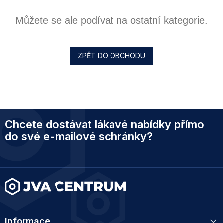
Můžete se ale podívat na ostatní kategorie.
ZPĚT DO OBCHODU
Z
Chcete dostávat lákavé nabídky přímo
á
p
do své e-mailové schránky?
a
t
í
Informace