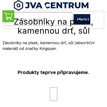
Přejít
na
obsah
NÁKUPNÍ
Zásobníky na písek,
Hledat
KOŠÍK
kamennou drť, sůl
Zásobníky na písek, kamennou drť, sůl (absorbční
materiál) od značky Kingspan
Produkty teprve připravujeme.