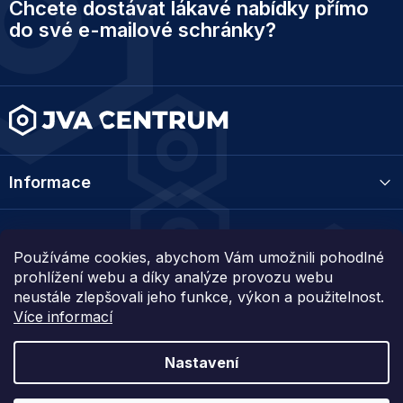
r
Chcete dostávat lákavé nabídky přímo
á
v
p
do své e-mailové schránky?
k
a
y
t
v
ý
í
p
i
s
u
Informace
Kategorie
Používáme cookies, abychom Vám umožnili pohodlné
prohlížení webu a díky analýze provozu webu
Kontakt
neustále zlepšovali jeho funkce, výkon a použitelnost.
Více informací
Nastavení
Vytvořil Shoptet