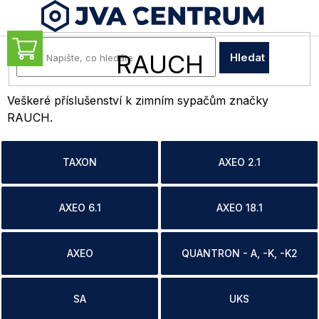
Přejít
na
obsah
NÁKUPNÍ
RAUCH
Hledat
KOŠÍK
Veškeré příslušenství k zimním sypačům značky
RAUCH.
TAXON
AXEO 2.1
AXEO 6.1
AXEO 18.1
AXEO
QUANTRON - A, -K, -K2
SA
UKS