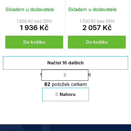
Skladem u dodavatele
Skladem u dodavatele
1 600 Kč bez DPH
1 700 Kč bez DPH
1 936 Kč
2 057 Kč
Do košíku
Do košíku
Načíst 16 dalších
S
1
6
t
O
r
82
položek celkem
v
á
n
l
Nahoru
k
á
o
d
v
a
á
c
n
í
í
p
Z