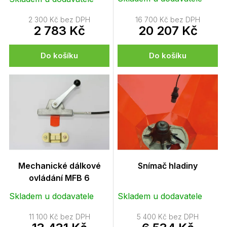
t
ů
2 300 Kč bez DPH
16 700 Kč bez DPH
2 783 Kč
20 207 Kč
Do košíku
Do košíku
Mechanické dálkové
Snímač hladiny
ovládání MFB 6
Skladem u dodavatele
Skladem u dodavatele
11 100 Kč bez DPH
5 400 Kč bez DPH