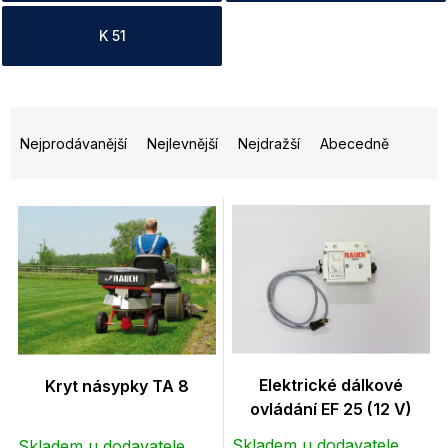
K 51
Ř
a
Nejprodávanější
Nejlevnější
Nejdražší
Abecedně
z
e
n
V
í
ý
p
p
r
i
o
s
d
p
u
r
k
o
t
d
Elektrické dálkové
Kryt násypky TA 8
ů
u
ovládání EF 25 (12 V)
k
Skladem u dodavatele
Skladem u dodavatele