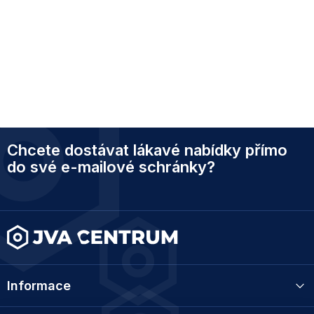
Z
Chcete dostávat lákavé nabídky přímo
á
p
do své e-mailové schránky?
a
t
í
Informace