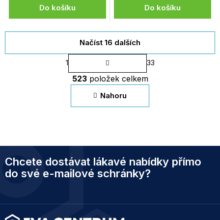
Do košíku
Do košíku
Načíst 16 dalších
S
1
33
t
O
r
523
položek celkem
v
á
n
l
Nahoru
k
á
o
d
v
a
á
c
n
í
í
p
Z
r
Chcete dostávat lákavé nabídky přímo
á
v
p
do své e-mailové schránky?
k
a
y
t
v
ý
í
p