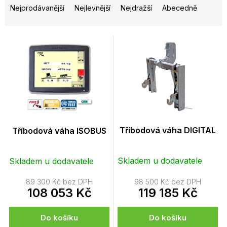
a
Nejprodávanější
Nejlevnější
Nejdražší
Abecedně
z
e
n
V
í
ý
p
p
r
i
o
s
d
p
u
r
k
o
t
d
Tříbodová váha DIGITAL
Tříbodová váha ISOBUS
ů
u
k
Skladem u dodavatele
Skladem u dodavatele
t
ů
89 300 Kč bez DPH
98 500 Kč bez DPH
108 053 Kč
119 185 Kč
Do košíku
Do košíku