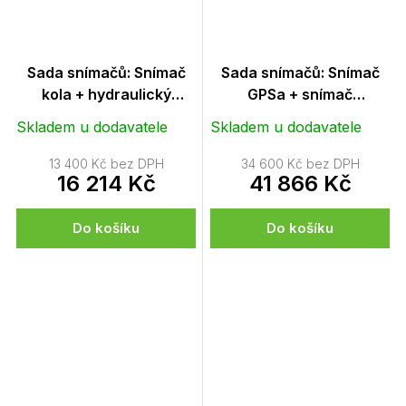
Sada snímačů: Snímač
Sada snímačů: Snímač
kola + hydraulický
GPSa + snímač
snímač zdvihacího
zdvihacího ústrojí ve
Skladem u dodavatele
Skladem u dodavatele
ústrojí
formě tahového spínače
13 400 Kč bez DPH
34 600 Kč bez DPH
16 214 Kč
41 866 Kč
Do košíku
Do košíku