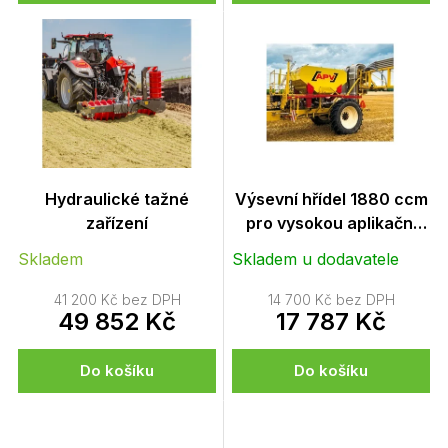
Hydraulické tažné
Výsevní hřídel 1880 ccm
zařízení
pro vysokou aplikační
dávku (jsou vyžadovány
Skladem
Skladem u dodavatele
2 kusy)
41 200 Kč bez DPH
14 700 Kč bez DPH
49 852 Kč
17 787 Kč
Do košíku
Do košíku