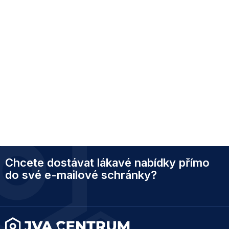
Z
Chcete dostávat lákavé nabídky přímo
á
p
do své e-mailové schránky?
a
t
í