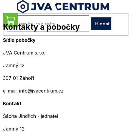
Přejít
na
obsah
NÁKUPNÍ
Hledat
Kontakty a pobočky
KOŠÍK
Sídlo pobočky
JVA Centrum s.r.o.
Jamný 12
397 01 Záhoří
e-mail: info@jvacentrum.cz
Kontakt
Šácha Jindřich - jednatel
Jamný 12