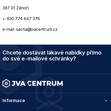
397 01 Záhoří
+ 420 774 647 378
e-mail: sacha@jvacentrum.cz
Z
Chcete dostávat lákavé nabídky přímo
á
p
do své e-mailové schránky?
a
t
í
Informace