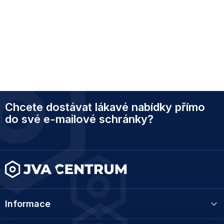
Z
Chcete dostávat lákavé nabídky přímo
á
p
do své e-mailové schránky?
a
t
í
Informace