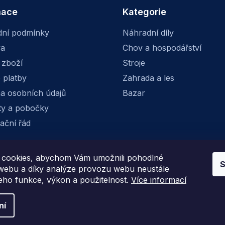
mace
Kategorie
ní podmínky
Náhradní díly
va
Chov a hospodářství
 zboží
Stroje
 platby
Zahrada a les
a osobních údajů
Bazar
ty a pobočky
ační řád
cookies, abychom Vám umožnili pohodlné
S
Facebook
Instagram
 webu a díky analýze provozu webu neustále
jeho funkce, výkon a použitelnost.
Více informací
ní