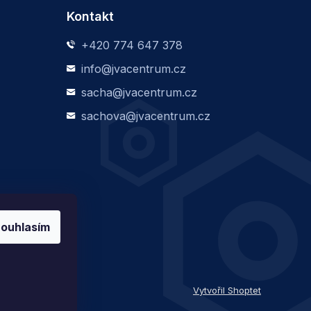
Kontakt
+420 774 647 378
info@jvacentrum.cz
sacha@jvacentrum.cz
sachova@jvacentrum.cz
ouhlasím
Vytvořil Shoptet