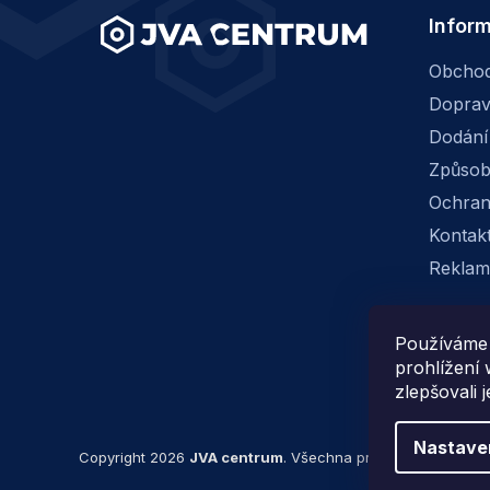
Infor
Obchod
Dopra
Dodání
Způsob
Ochran
Kontak
Reklam
Používáme 
prohlížení
zlepšovali 
Nastave
Copyright 2026
JVA centrum
. Všechna práva vyhrazena.