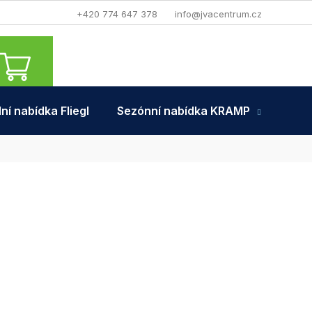
+420 774 647 378
info@jvacentrum.cz
NÁKUPNÍ
KOŠÍK
ní nabídka Fliegl
Sezónní nabídka KRAMP
Tra