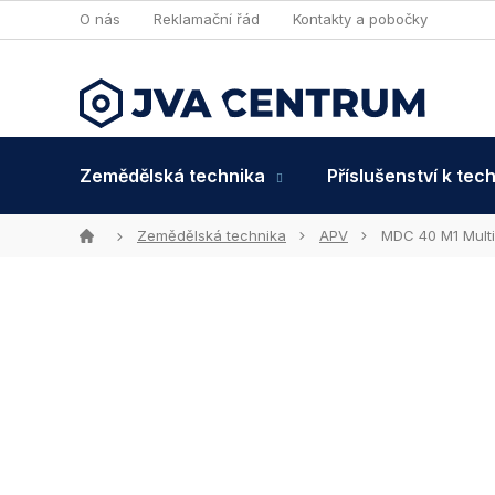
Přejít
O nás
Reklamační řád
Kontakty a pobočky
na
obsah
Zemědělská technika
Příslušenství k tec
Domů
Zemědělská technika
APV
MDC 40 M1 Mult