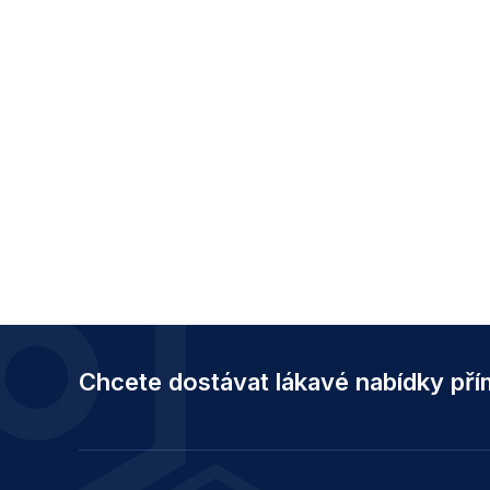
Z
á
Chcete dostávat lákavé nabídky př
p
a
t
í