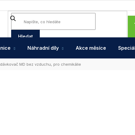
Hledat
hnice
Náhradní díly
Akce měsíce
Speciál
idávkovač MD bez vzduchu, pro chemikálie