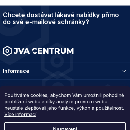
Z
Chcete dostávat lákavé nabídky přímo
á
p
do své e-mailové schránky?
a
t
í
Informace
Kategorie
Používáme cookies, abychom Vám umožnili pohodlné
prohlížení webu a díky analýze provozu webu
Kontakt
neustále zlepšovali jeho funkce, výkon a použitelnost.
Více informací
Nastavení