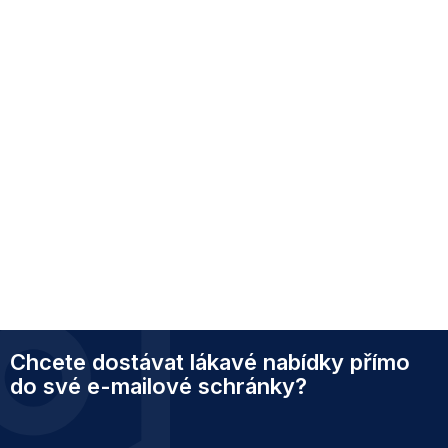
Z
Chcete dostávat lákavé nabídky přímo
á
p
do své e-mailové schránky?
a
t