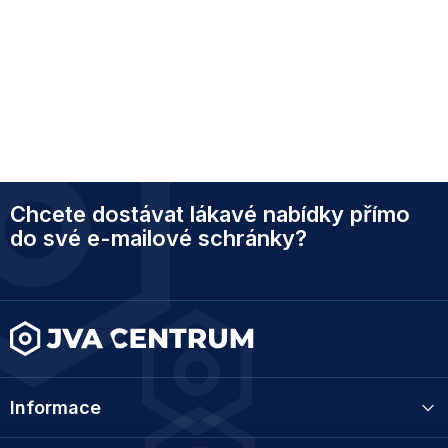
Z
Chcete dostávat lákavé nabídky přímo
á
p
do své e-mailové schránky?
a
t
í
Informace