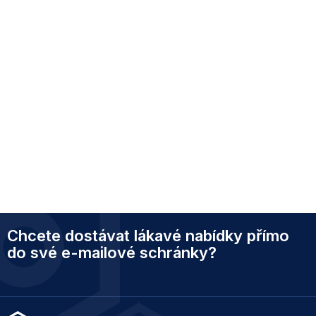
Z
Chcete dostávat lákavé nabídky přímo
á
p
do své e-mailové schránky?
a
t
í