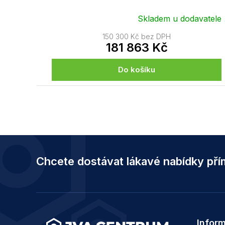
Skladem u dodavatele
150 300 Kč bez DPH
181 863 Kč
Do košíku
Z
á
Chcete dostávat lákavé nabídky př
p
a
t
í
Infor