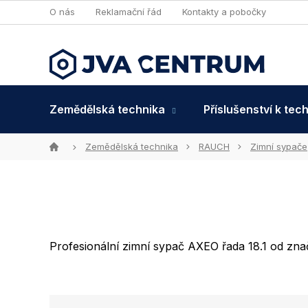
Přejít
O nás
Reklamační řád
Kontakty a pobočky
na
obsah
Zemědělská technika
Příslušenství k tec
Domů
Zemědělská technika
RAUCH
Zimní sypače
Profesionální zimní sypač AXEO řada 18.1 od z
Ř