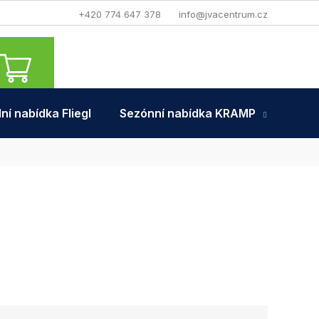
+420 774 647 378
info@jvacentrum.cz
NÁKUPNÍ
KOŠÍK
ní nabídka Fliegl
Sezónní nabídka KRAMP
Tra