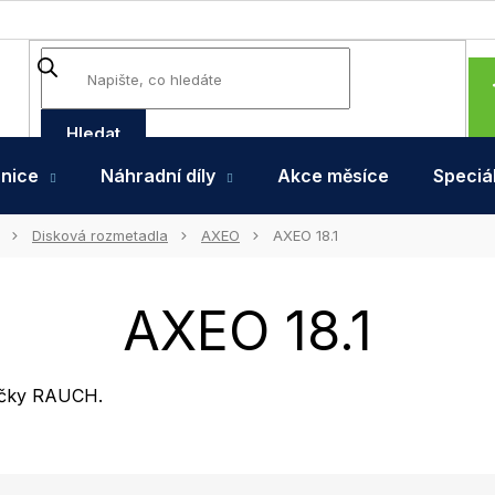
Hledat
hnice
Náhradní díly
Akce měsíce
Speciál
Disková rozmetadla
AXEO
AXEO 18.1
AXEO 18.1
načky RAUCH.