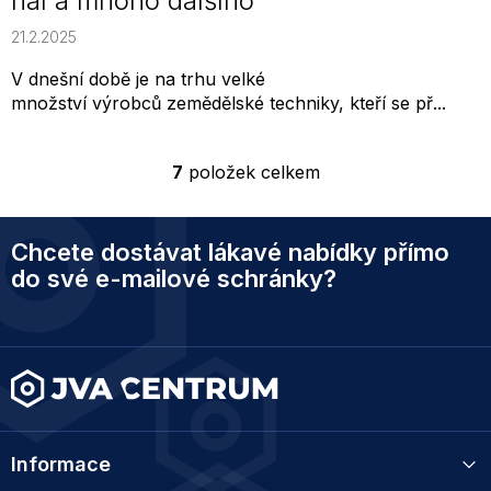
hal a mnoho dalšího
21.2.2025
V dnešní době je na trhu velké
množství výrobců zemědělské techniky, kteří se př...
7
položek celkem
O
v
l
Z
á
Chcete dostávat lákavé nabídky přímo
á
d
p
do své e-mailové schránky?
a
a
c
t
í
í
p
r
v
k
y
v
Informace
ý