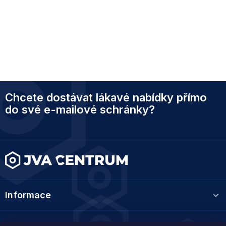
Z
Chcete dostávat lákavé nabídky přímo
á
p
do své e-mailové schránky?
a
t
í
Informace
Kategorie