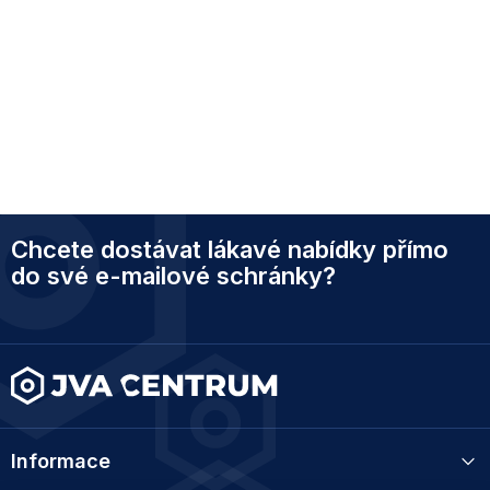
Z
Chcete dostávat lákavé nabídky přímo
á
p
do své e-mailové schránky?
a
t
í
Informace