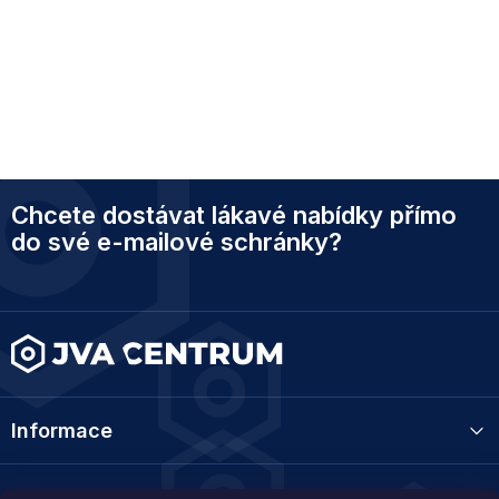
Z
Chcete dostávat lákavé nabídky přímo
á
p
do své e-mailové schránky?
a
t
í
Informace
Kategorie