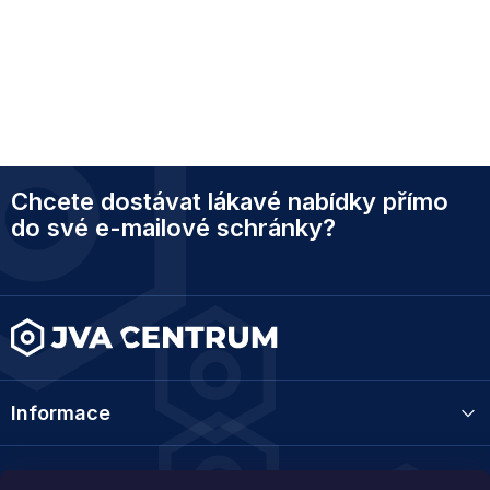
Z
Chcete dostávat lákavé nabídky přímo
á
p
do své e-mailové schránky?
a
t
í
Informace
Kategorie