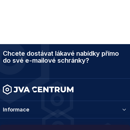
Z
Chcete dostávat lákavé nabídky přímo
á
p
do své e-mailové schránky?
a
t
í
Informace
Kategorie