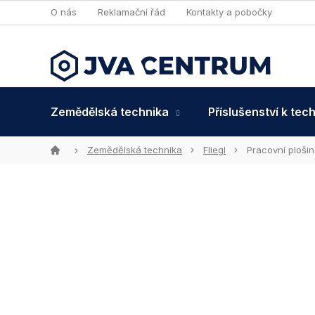
Přejít
O nás
Reklamační řád
Kontakty a pobočky
na
obsah
Zemědělská technika
Příslušenství k tec
Domů
Zemědělská technika
Fliegl
Pracovní ploši