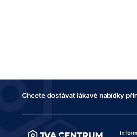
Z
á
Chcete dostávat lákavé nabídky př
p
a
t
í
Infor