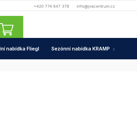
+420 774 647 378
info@jvacentrum.cz
NÁKUPNÍ
KOŠÍK
ní nabídka Fliegl
Sezónní nabídka KRAMP
Tra