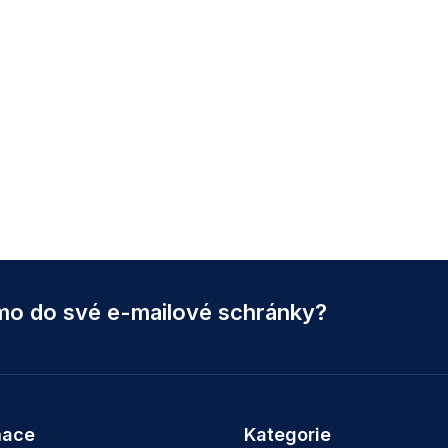
ímo do své e-mailové schránky?
mace
Kategorie