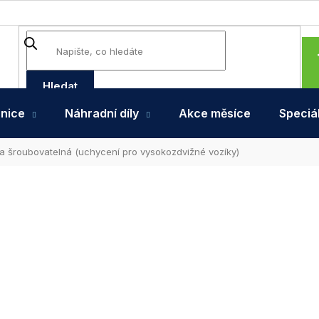
Hledat
hnice
Náhradní díly
Akce měsíce
Speciál
na šroubovatelná (uchycení pro vysokozdvižné vozíky)