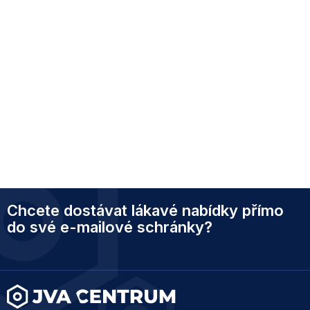
Z
Chcete dostávat lákavé nabídky přímo
á
p
do své e-mailové schránky?
a
t
í