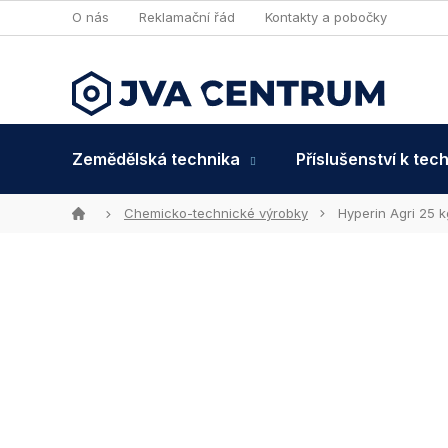
Přejít
O nás
Reklamační řád
Kontakty a pobočky
na
obsah
Zemědělská technika
Příslušenství k tec
Domů
Chemicko-technické výrobky
Hyperin Agri 25 k