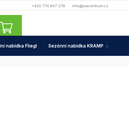
+420 774 647 378
info@jvacentrum.cz
NÁKUPNÍ
KOŠÍK
ní nabídka Fliegl
Sezónní nabídka KRAMP
Tra