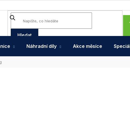
Hledat
hnice
Náhradní díly
Akce měsíce
Speciál
g