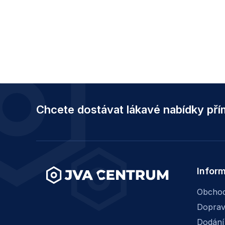
Z
á
Chcete dostávat lákavé nabídky př
p
a
t
í
Infor
Obchod
Dopra
Dodání