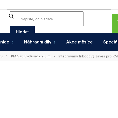
Hledat
hnice
Náhradní díly
Akce měsíce
Speciál
ví
KM 570 Exclusiv - 2,3 m
Integrovaný tříbodový závěs pro KM