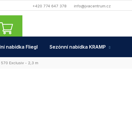
+420 774 647 378
info@jvacentrum.cz
NÁKUPNÍ
KOŠÍK
ní nabídka Fliegl
Sezónní nabídka KRAMP
Tra
 570 Exclusiv - 2,3 m