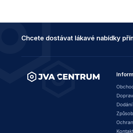
Z
á
Chcete dostávat lákavé nabídky př
p
a
t
í
Infor
Obchod
Dopra
Dodání
Způsob
Ochran
Kontak