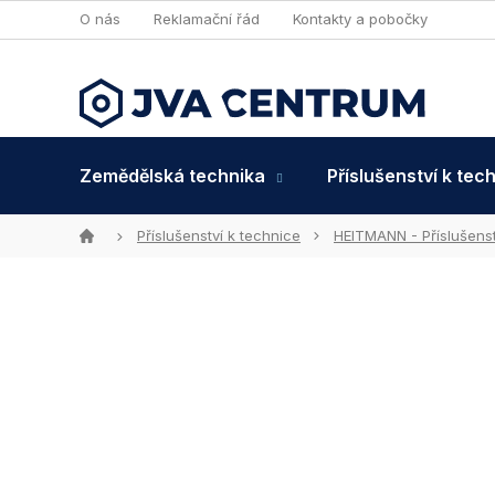
Přejít
O nás
Reklamační řád
Kontakty a pobočky
na
obsah
Zemědělská technika
Příslušenství k tec
Domů
Příslušenství k technice
HEITMANN - Příslušenst