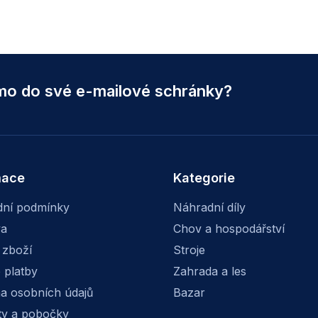
ímo do své e-mailové schránky?
mace
Kategorie
ní podmínky
Náhradní díly
va
Chov a hospodářství
 zboží
Stroje
 platby
Zahrada a les
a osobních údajů
Bazar
ty a pobočky