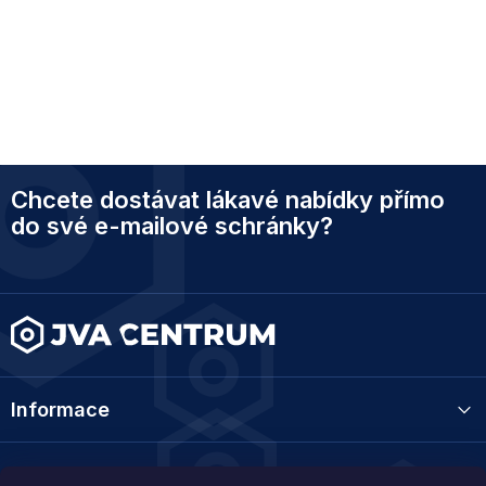
Z
Chcete dostávat lákavé nabídky přímo
á
p
do své e-mailové schránky?
a
t
í
Informace
Kategorie