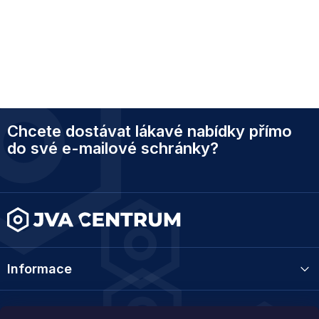
Z
Chcete dostávat lákavé nabídky přímo
á
p
do své e-mailové schránky?
a
t
í
Informace
Kategorie