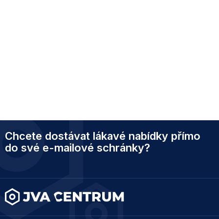
Z
Chcete dostávat lákavé nabídky přímo
á
p
do své e-mailové schránky?
a
t
í