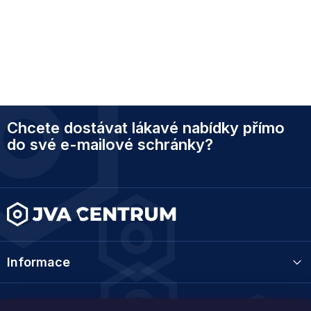
Z
Chcete dostávat lákavé nabídky přímo
á
p
do své e-mailové schránky?
a
t
í
Informace
Kategorie