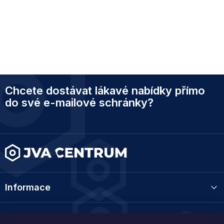
Z
Chcete dostávat lákavé nabídky přímo
á
p
do své e-mailové schránky?
a
t
í
Informace
Kategorie