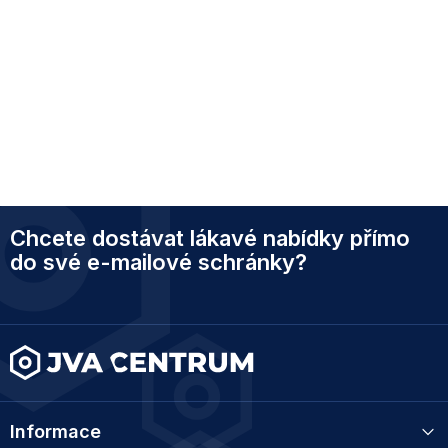
Z
Chcete dostávat lákavé nabídky přímo
á
p
do své e-mailové schránky?
a
t
í
Informace