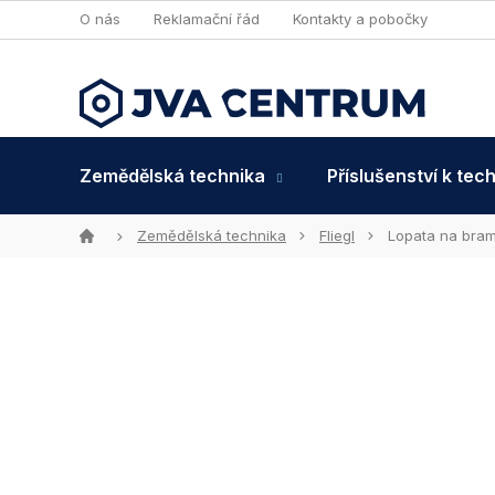
Přejít
O nás
Reklamační řád
Kontakty a pobočky
na
obsah
Zemědělská technika
Příslušenství k tec
Domů
Zemědělská technika
Fliegl
Lopata na bram