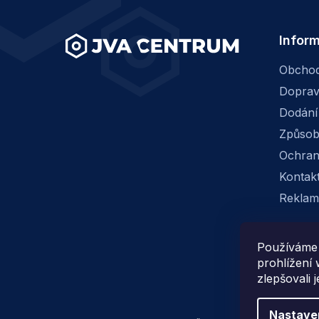
í
Infor
Obchod
Dopra
Dodání
Způsob
Ochran
Kontak
Reklam
Používáme 
prohlížení
zlepšovali 
Nastave