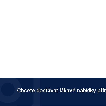
Z
á
Chcete dostávat lákavé nabídky př
p
a
t