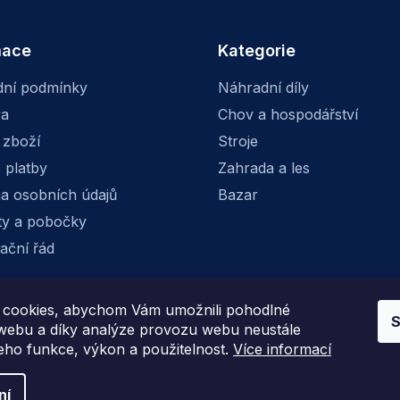
mace
Kategorie
ní podmínky
Náhradní díly
va
Chov a hospodářství
 zboží
Stroje
 platby
Zahrada a les
a osobních údajů
Bazar
ty a pobočky
ační řád
cookies, abychom Vám umožnili pohodlné
S
Facebook
Instagram
 webu a díky analýze provozu webu neustále
jeho funkce, výkon a použitelnost.
Více informací
ní