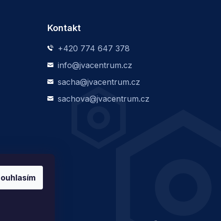
Kontakt
+420 774 647 378
info@jvacentrum.cz
sacha@jvacentrum.cz
sachova@jvacentrum.cz
ouhlasím