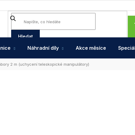
Hledat
hnice
Náhradní díly
Akce měsíce
Speciál
bory 2 m (uchycení teleskopické manipulátory)