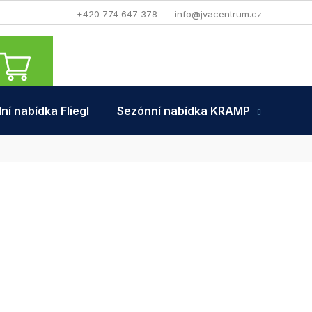
+420 774 647 378
info@jvacentrum.cz
NÁKUPNÍ
KOŠÍK
ní nabídka Fliegl
Sezónní nabídka KRAMP
Tra