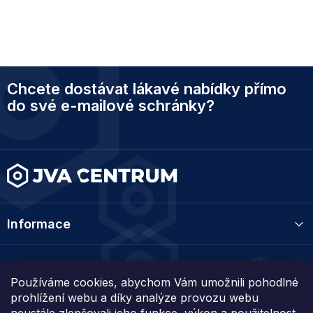
Z
Chcete dostávat lákavé nabídky přímo
á
p
do své e-mailové schránky?
a
t
í
Informace
Kategorie
Používáme cookies, abychom Vám umožnili pohodlné
prohlížení webu a díky analýze provozu webu
Kontakt