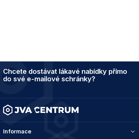
Z
Chcete dostávat lákavé nabídky přímo
á
p
do své e-mailové schránky?
a
t
í
Informace