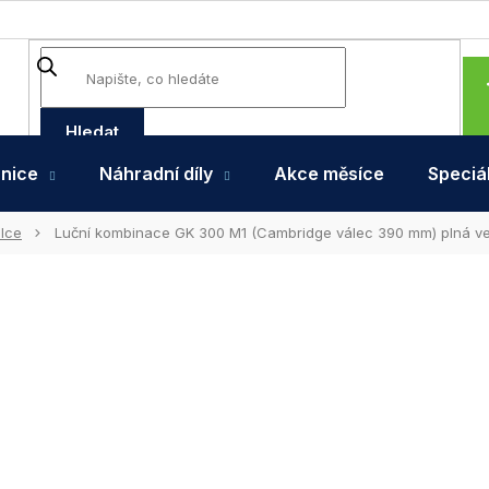
Hledat
hnice
Náhradní díly
Akce měsíce
Speciál
álce
Luční kombinace GK 300 M1 (Cambridge válec 390 mm) plná v