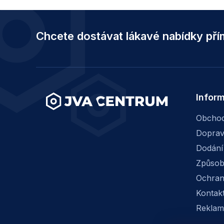
Z
á
Chcete dostávat lákavé nabídky př
p
a
t
í
Infor
Obchod
Dopra
Dodání
Způsob
Ochran
Kontak
Reklam