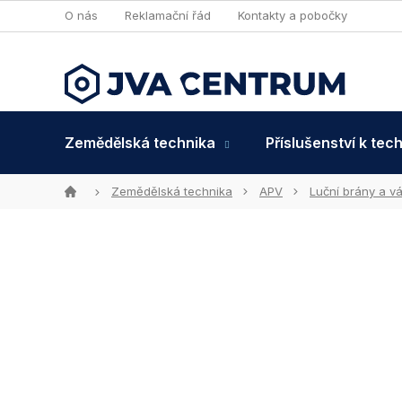
Přejít
O nás
Reklamační řád
Kontakty a pobočky
na
obsah
Zemědělská technika
Příslušenství k tec
Domů
Zemědělská technika
APV
Luční brány a v