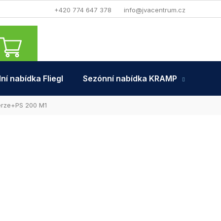
+420 774 647 378
info@jvacentrum.cz
NÁKUPNÍ
KOŠÍK
ní nabídka Fliegl
Sezónní nabídka KRAMP
Tra
erze+PS 200 M1