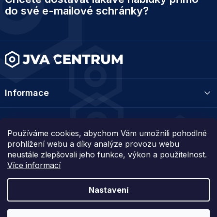
p
do své e-mailové schránky?
a
t
í
Informace
Kategorie
Používáme cookies, abychom Vám umožnili pohodlné
prohlížení webu a díky analýze provozu webu
Kontakt
neustále zlepšovali jeho funkce, výkon a použitelnost.
Více informací
Nastavení
Vytvořil Shoptet