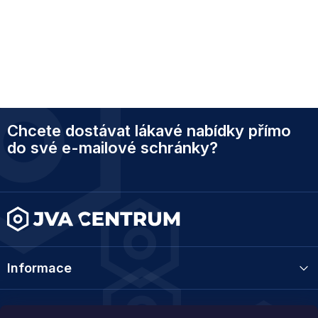
Z
Chcete dostávat lákavé nabídky přímo
á
p
do své e-mailové schránky?
a
t
í
Informace
Kategorie