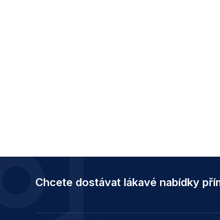
Z
á
Chcete dostávat lákavé nabídky př
p
a
t
í