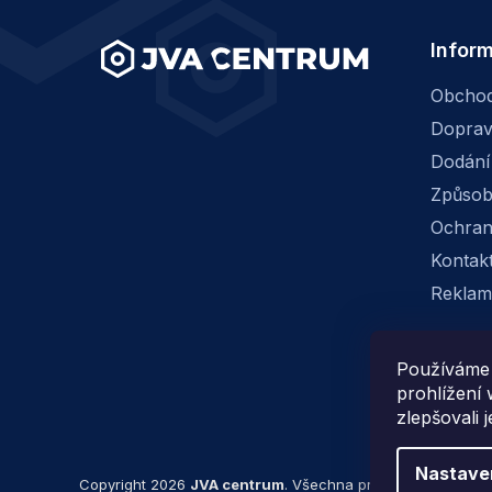
Infor
Obchod
Dopra
Dodání
Způsob
Ochran
Kontak
Reklam
Používáme 
prohlížení
zlepšovali 
Nastave
Copyright 2026
JVA centrum
. Všechna práva vyhrazena.