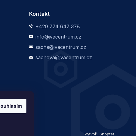
Kontakt
+420 774 647 378
info@jvacentrum.cz
sacha@jvacentrum.cz
sachova@jvacentrum.cz
ouhlasím
Vytvořil Shoptet