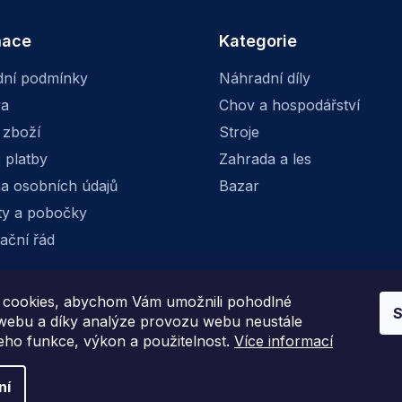
mace
Kategorie
ní podmínky
Náhradní díly
va
Chov a hospodářství
 zboží
Stroje
 platby
Zahrada a les
a osobních údajů
Bazar
ty a pobočky
ační řád
cookies, abychom Vám umožnili pohodlné
S
Facebook
Instagram
 webu a díky analýze provozu webu neustále
jeho funkce, výkon a použitelnost.
Více informací
ní