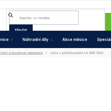
Hledat
hnice
Náhradní díly
Akce měsíce
Speciál
 čelní a kloubové nakladače
Lžíce s přidržovačem LK SNR 1250