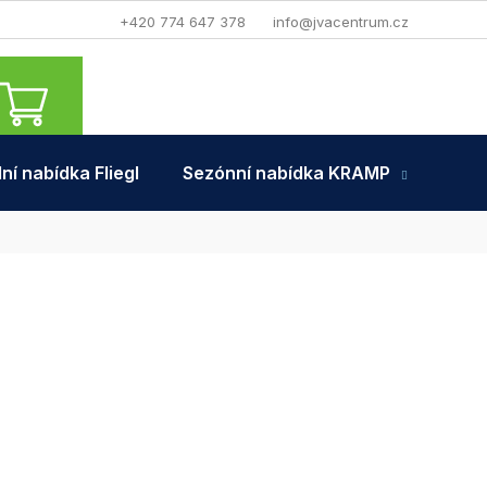
+420 774 647 378
info@jvacentrum.cz
NÁKUPNÍ
KOŠÍK
ní nabídka Fliegl
Sezónní nabídka KRAMP
Tra