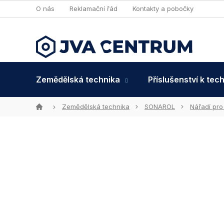
Přejít
O nás
Reklamační řád
Kontakty a pobočky
na
obsah
Zemědělská technika
Příslušenství k tec
Domů
Zemědělská technika
SONAROL
Nářadí pro