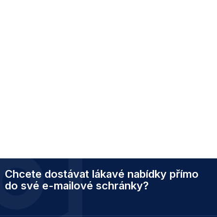
Z
Chcete dostávat lákavé nabídky přímo
á
p
do své e-mailové schránky?
a
t
í