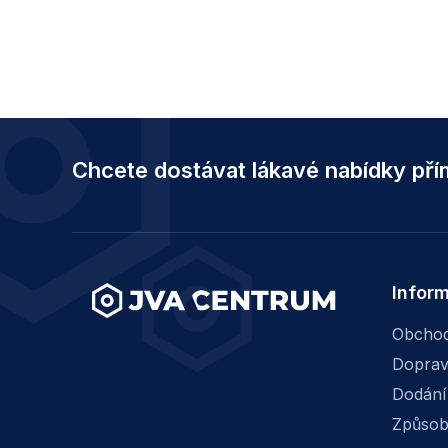
Z
á
Chcete dostávat lákavé nabídky př
p
a
t
í
Infor
Obchod
Dopra
Dodání
Způsob