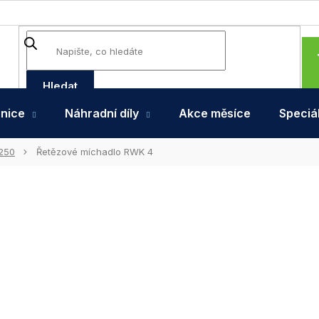
Hledat
hnice
Náhradní díly
Akce měsíce
Speciál
250
Řetězové míchadlo RWK 4