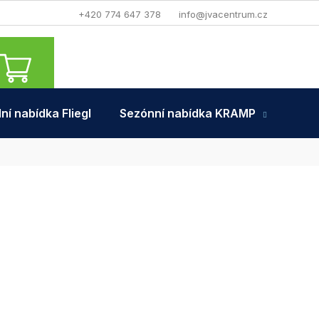
+420 774 647 378
info@jvacentrum.cz
NÁKUPNÍ
KOŠÍK
ní nabídka Fliegl
Sezónní nabídka KRAMP
Tra