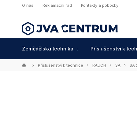
Přejít
O nás
Reklamační řád
Kontakty a pobočky
na
obsah
Zemědělská technika
Příslušenství k tec
Domů
Příslušenství k technice
RAUCH
SA
SA 