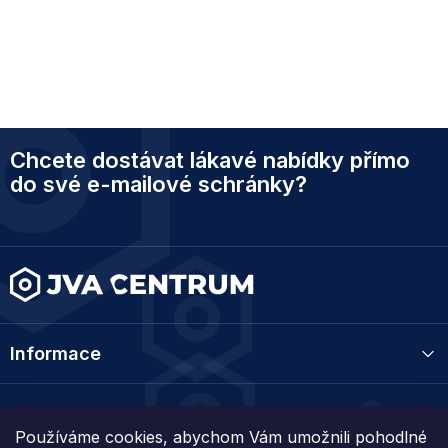
Z
Chcete dostávat lákavé nabídky přímo
á
p
do své e-mailové schránky?
a
t
í
Informace
Kategorie
Používáme cookies, abychom Vám umožnili pohodlné