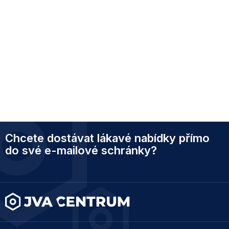
Z
Chcete dostávat lákavé nabídky přímo
á
p
do své e-mailové schránky?
a
t
í