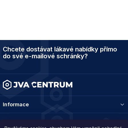
Z
Chcete dostávat lákavé nabídky přímo
á
p
do své e-mailové schránky?
a
t
í
Informace
Kategorie