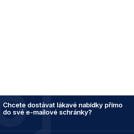
Z
Chcete dostávat lákavé nabídky přímo
á
p
do své e-mailové schránky?
a
t
í